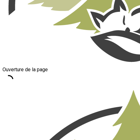
Ouverture de la page